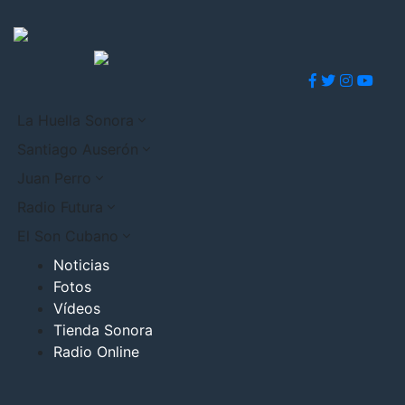
La Huella Sonora
Santiago Auserón
Juan Perro
Radio Futura
El Son Cubano
Noticias
Fotos
Vídeos
Tienda Sonora
Radio Online