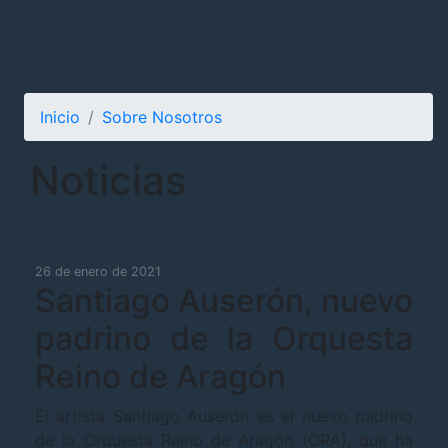
Inicio
Sobre Nosotros
Noticias
26 de enero de 2021
Santiago Auserón, nuevo
padrino de la Orquesta
Reino de Aragón
El artista Santiago Auserón es el nuevo padrino
de la Orquesta Reino de Aragón (ORA), que ha