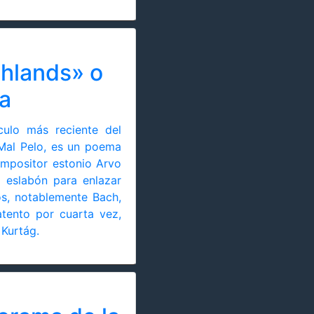
ghlands» o
ca
culo más reciente del
Mal Pelo, es un poema
ompositor estonio Arvo
 eslabón para enlazar
s, notablemente Bach,
atento por cuarta vez,
y Kurtág.