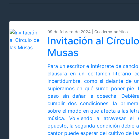
09 de febrero de 2024 | Cuaderno poético
Invitación al Círcul
Musas
Para un escritor e intérprete de cancio
clausura en un certamen literario 
incertidumbre, como si delante de 
supiéramos en qué surco poner pie. 
paso sin dañar la cosecha. Debié
cumplir dos condiciones: la primera
sobre el modo en que afecta a las letr
música. Volviendo a atravesar el
opuesto, la segunda condición debiera
cantor puede esperar del cultivo de la