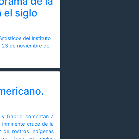
norama de la
el siglo
rtísticos del Instituto
l 23 de noviembre de
americano.
n y Gabriel comentan a
 inminente cruce de la
r de rostros indígenas
tros. Joan se vuelve