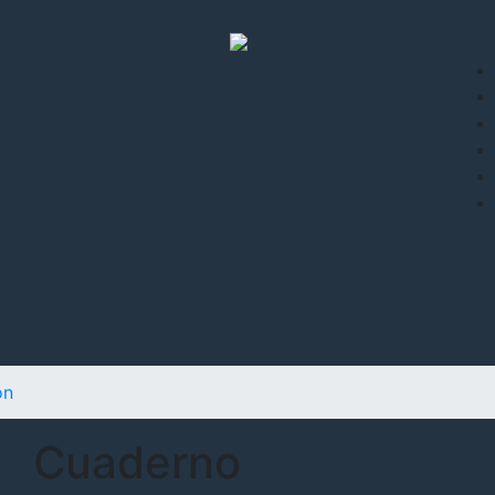
ón
Cuaderno