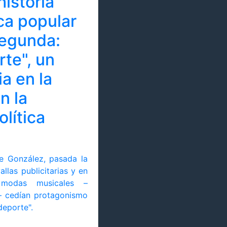
historia
ca popular
segunda:
rte", un
a en la
n la
olítica
pe González, pasada la
llas publicitarias y en
 modas musicales –
– cedían protagonismo
deporte".