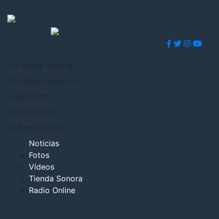
La Huella Sonora
Santiago Auserón
Juan Perro
Radio Futura
El Son Cubano
Noticias
Fotos
Vídeos
Tienda Sonora
Radio Online