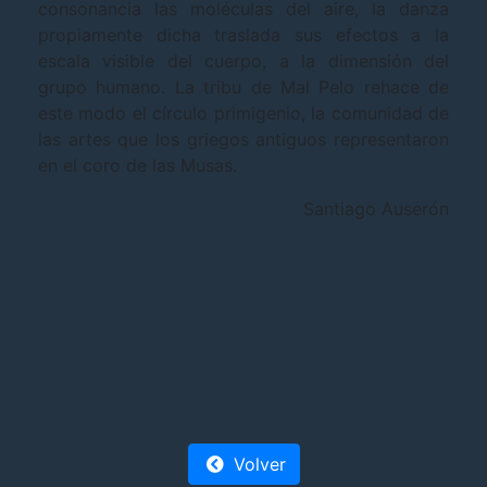
consonancia las moléculas del aire, la danza
propiamente dicha traslada sus efectos a la
escala visible del cuerpo, a la dimensión del
grupo humano. La tribu de Mal Pelo rehace de
este modo el círculo primigenio, la comunidad de
las artes que los griegos antiguos representaron
en el coro de las Musas.
Santiago Auserón
Volver