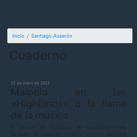
Inicio
Santiago Auserón
Cuaderno
25 de enero de 2022
Malpelo en las
«Highlands» o la llama
de la música
El germen de Highlands, el espectáculo más
reciente del grupo de danza y creación escénica